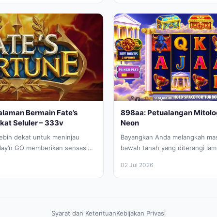
alaman Bermain Fate’s
898aa: Petualangan Mitolo
kat Seluler – 333v
Neon
ebih dekat untuk meninjau
Bayangkan Anda melangkah mas
 Play’n GO memberikan sensasi
bawah tanah yang diterangi la
a saat kita mempertimbangkan
udara bergetar dengan suara d
02 Jul 2026
Syarat dan Ketentuan
Kebijakan Privasi