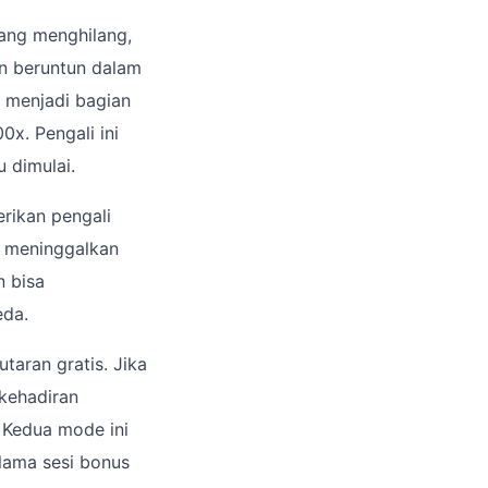
nang menghilang,
an beruntun dalam
g menjadi bagian
x. Pengali ini
 dimulai.
rikan pengali
, meninggalkan
n bisa
eda.
aran gratis. Jika
kehadiran
 Kedua mode ini
lama sesi bonus