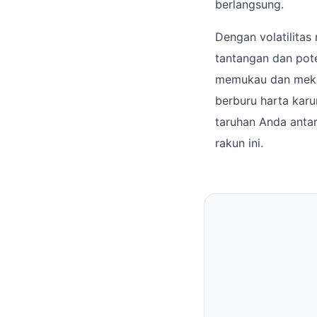
berlangsung.
Dengan volatilitas
tantangan dan pot
memukau dan mekan
berburu harta kar
taruhan Anda anta
rakun ini.