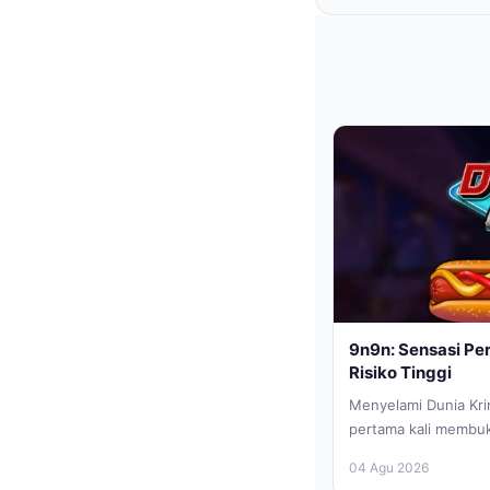
9n9n: Sensasi P
Risiko Tinggi
Menyelami Dunia Krim
pertama kali membuk
segera menyadari ba
04 Agu 2026