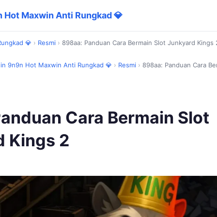
n Hot Maxwin Anti Rungkad 💎
Rungkad 💎
›
Resmi
›
898aa: Panduan Cara Bermain Slot Junkyard Kings 
gin 9n9n Hot Maxwin Anti Rungkad 💎
›
Resmi
›
898aa: Panduan Cara Be
anduan Cara Bermain Slot
 Kings 2