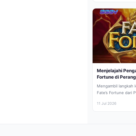
Menjelajahi Peng
Fortune di Perang
Mengambil langkah l
Fate’s Fortune dari
tersendiri, terutam
11 Jul 2026
bagaimana elemen...