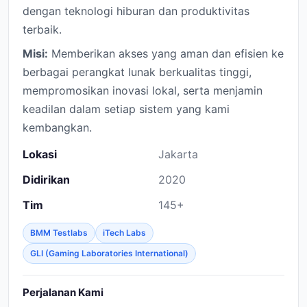
dengan teknologi hiburan dan produktivitas
terbaik.
Misi:
Memberikan akses yang aman dan efisien ke
berbagai perangkat lunak berkualitas tinggi,
mempromosikan inovasi lokal, serta menjamin
keadilan dalam setiap sistem yang kami
kembangkan.
Lokasi
Jakarta
Didirikan
2020
Tim
145+
BMM Testlabs
iTech Labs
GLI (Gaming Laboratories International)
Perjalanan Kami