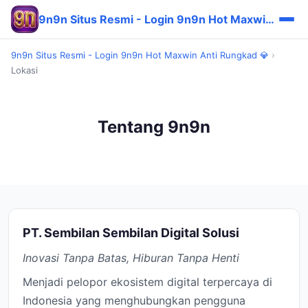
9n9n Situs Resmi - Login 9n9n Hot Maxwin Anti Rungkad 💎
9n9n Situs Resmi - Login 9n9n Hot Maxwin Anti Rungkad 💎
›
Lokasi
Tentang 9n9n
PT. Sembilan Sembilan Digital Solusi
Inovasi Tanpa Batas, Hiburan Tanpa Henti
Menjadi pelopor ekosistem digital terpercaya di
Indonesia yang menghubungkan pengguna